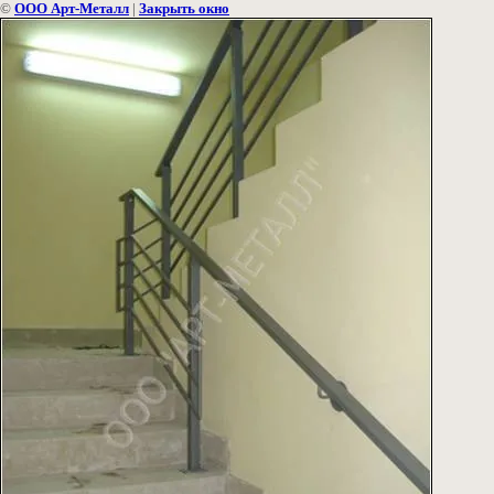
©
ООО Арт-Металл
|
Закрыть окно